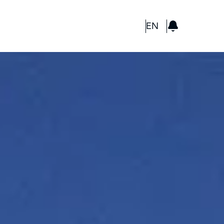
GBP
EN