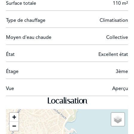
Surface totale
110 m²
Un spacieux garage et une cave viennent parfaire ce
bien rare à la vente, offrant un cadre de vie privilégié
Type de chauffage
Climatisation
entre élégance, confort et douceur de vivre
méditerranéenne.
Moyen d'eau chaude
Collective
Une opportunité rare au Cap d’Antibes, à quelques
mètres seulement des plages.
État
Excellent état
Étage
3ème
Vue
Aperçu
Localisation
+
−