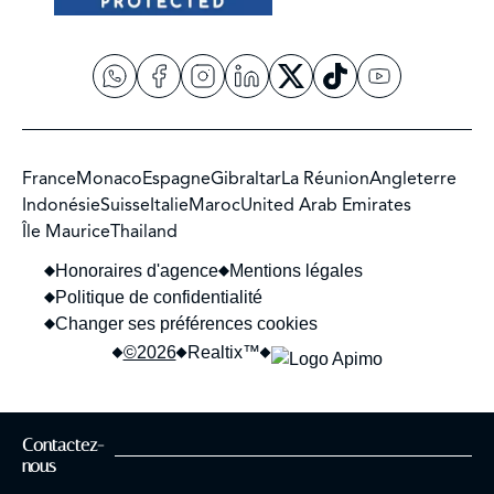
France
Monaco
Espagne
Gibraltar
La Réunion
Angleterre
Indonésie
Suisse
Italie
Maroc
United Arab Emirates
Île Maurice
Thailand
Honoraires d'agence
Mentions légales
Politique de confidentialité
Changer ses préférences cookies
©2026
Realtix™
Contactez-
confidentialité
Ce site est protégé par reCAPTCHA et les règles de
et les
nous
conditions d'utilisation
de Google s'appliquent.