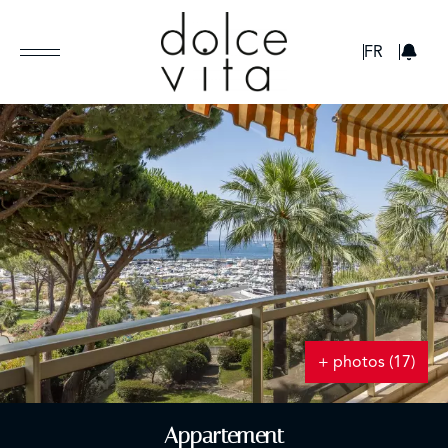
GBP
FR
+ photos (17)
Appartement