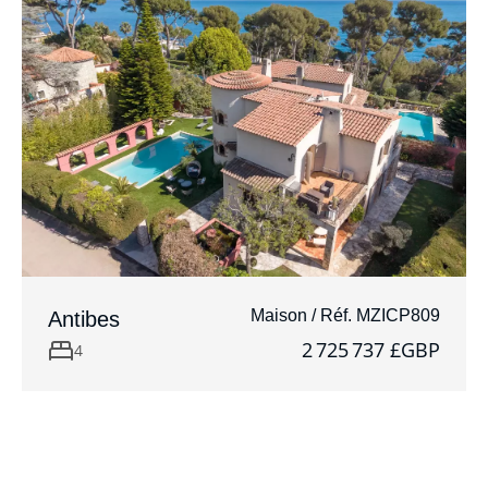
Maison / Réf. MZICP809
Antibes
2 725 737 £GBP
4