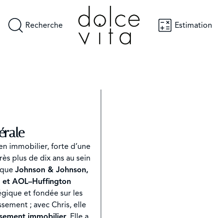
Recherche
Estimation
érale
en immobilier, forte d’une
rès plus de dix ans au sein
s que
Johnson & Johnson,
a et AOL–Huffington
gique et fondée sur les
ssement ; avec Chris, elle
ssement immobilier
. Elle a