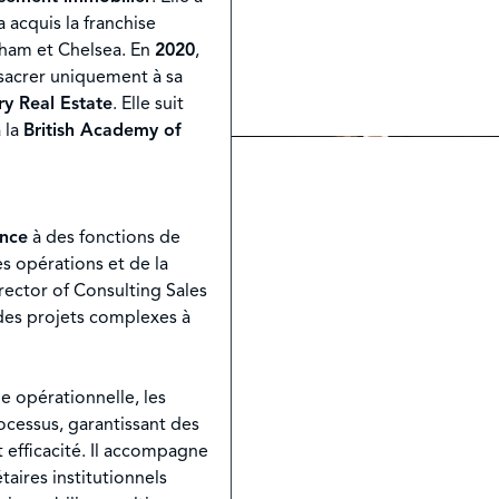
 a acquis la franchise
lham et Chelsea. En
2020
,
nsacrer uniquement à sa
y Real Estate
. Elle suit
 la
British Academy of
ence
à des fonctions de
es opérations et de la
rector of Consulting Sales
t des projets complexes à
ie opérationnelle, les
ocessus, garantissant des
 efficacité. Il accompagne
taires institutionnels