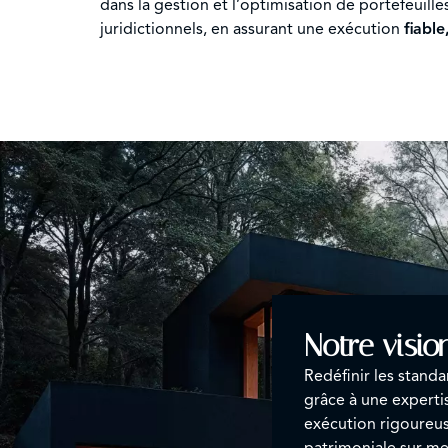
dans la gestion et l’optimisation de portefeuille
juridictionnels, en assurant une exécution
fiable
Notre visio
Redéfinir les standa
grâce à une experti
exécution rigoureu
patrimoniale sur me