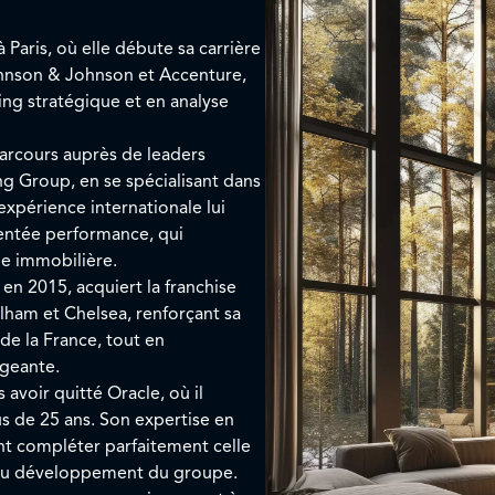
 Paris, où elle débute sa carrière
ohnson & Johnson et Accenture,
ng stratégique et en analyse
parcours auprès de leaders
 Group, en se spécialisant dans
expérience internationale lui
ientée performance, qui
he immobilière.
en 2015, acquiert la franchise
lham et Chelsea, renforçant sa
de la France, tout en
igeante.
 avoir quitté Oracle, où il
us de 25 ans. Son expertise en
ent compléter parfaitement celle
au développement du groupe.