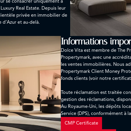
pour se consacrer uniquement à
Luxury Real Estate. Depuis leur
lientèle privée en immobilier de
e d’Azur et au-delà.
Informations impor
Dolce Vita est membre de The P
Propertymark, avec une accrédit
les ventes immobilières. Nous 
Propertymark Client Money Protec
fonds clients (voir notre certifica
Toute réclamation est traitée co
gestion des réclamations, dispo
Au Royaume-Uni, les dépôts locat
Service (DPS), conformément à la
CMP Certificate