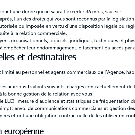
ant une durée qui ne saurait excéder 36 mois, sauf si :
près, l'un des droits qui vous sont reconnus par la législation 
utorisée ou imposée en vertu d'une disposition légale ou régl
uite à la relation commerciale.
ns organisationnels, logiciels, juridiques, techniques et physi
 à empêcher leur endommagement, effacement ou accès par de
les et destinataires
 limité au personnel et agents commerciaux de l'Agence, habili
aux sous-traitants suivants, chargés contractuellement de l
à la bonne gestion de la relation avec vous :
e LLC) : mesure d'audience et statistiques de fréquentation du
chimp) : envoi de communications commerciales et gestion de
nées et ont une obligation contractuelle de les utiliser en con
on européenne