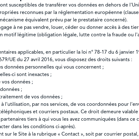
ont susceptibles de transférer vos données en dehors de l'Un
propriées reconnues par la réglementation européenne (clause
écanisme équivalent prévu par le prestataire concerné).
ngage à ne pas vendre, louer, céder ou donner accès à des ti
 motif légitime (obligation légale, lutte contre la fraude ou l'
ires applicables, en particulier la loi n° 78-17 du 6 janvier 19
79/UE du 27 avril 2016, vous disposez des droits suivants :
les données personnelles qui vous concernent ;
lles-ci sont inexactes ;
e vos données ;
 données ;
 traitement de vos données ;
l'utilisation, par nos services, de vos coordonnées pour l'env
téléphoniques et courriers postaux. Ce droit demeure valable
artenaires tiers à qui vous les avez communiquées (dans ce cas,
ter dans les conditions ci-après).
 sur le Site à la rubrique « Contact », soit par courrier postal,