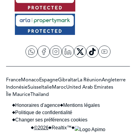
France
Monaco
Espagne
Gibraltar
La Réunion
Angleterre
Indonésie
Suisse
Italie
Maroc
United Arab Emirates
Île Maurice
Thailand
Honoraires d'agence
Mentions légales
Politique de confidentialité
Changer ses préférences cookies
©2026
Realtix™