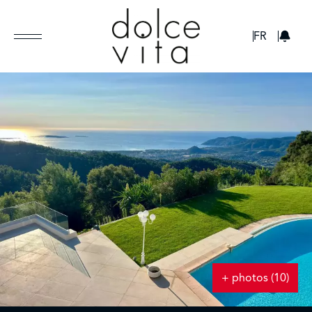
GBP
FR
+ photos (10)