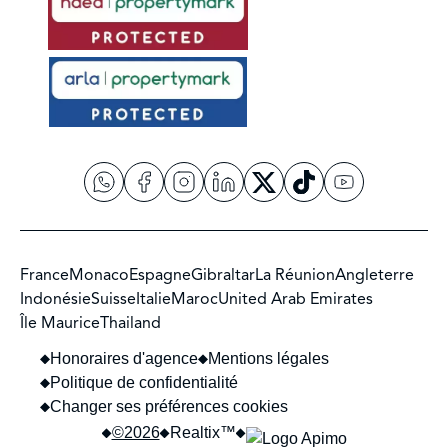
France
Monaco
Espagne
Gibraltar
La Réunion
Angleterre
Indonésie
Suisse
Italie
Maroc
United Arab Emirates
Île Maurice
Thailand
Honoraires d'agence
Mentions légales
Politique de confidentialité
Changer ses préférences cookies
©2026
Realtix™