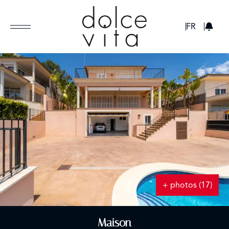
GBP
FR
+ photos (17)
Maison