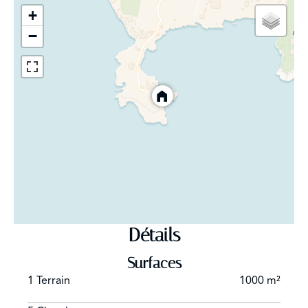
de bain privée. Vue sur le jardin et grande terrasse
+
privée équipée avec baby-foot et tennis de table
−
Extérieur :
Piscine chauffée à débordement avec vue sur la mer.
Équipée d’une protection alarme pour les enfants
Grande terrasse avec FirePit professionnel, système de
refroidissement par brume et mobilier d’extérieur
Weber BBQ
Détails
Salle de gym équipée avec rameur, cross-trainer, banc
Surfaces
et poids
1 Terrain
1000 m²
Abri voiture et grande allée