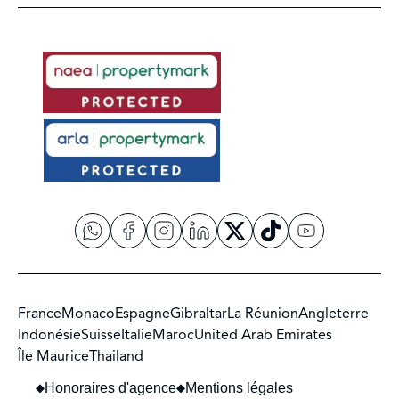
France
Monaco
Espagne
Gibraltar
La Réunion
Angleterre
Indonésie
Suisse
Italie
Maroc
United Arab Emirates
Île Maurice
Thailand
Honoraires d'agence
Mentions légales