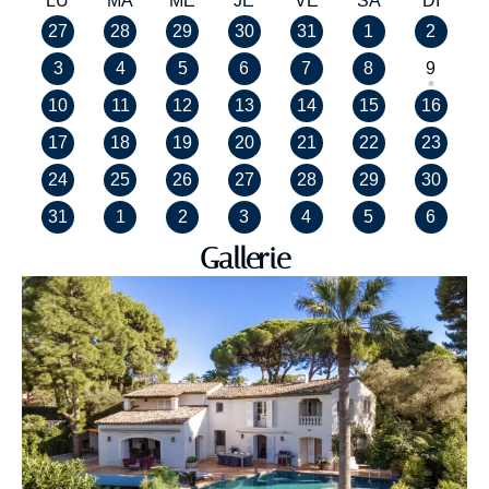
LU
MA
ME
JE
VE
SA
DI
27
28
29
30
31
1
2
3
4
5
6
7
8
9
10
11
12
13
14
15
16
17
18
19
20
21
22
23
24
25
26
27
28
29
30
31
1
2
3
4
5
6
Gallerie