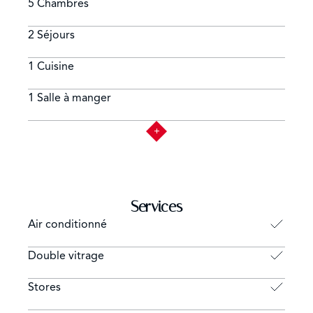
5 Chambres
Portails électriques automatiques
2 Séjours
WIFI
1 Cuisine
Système d’alarme avec jardin
1 Salle à manger
Services
Air conditionné
Double vitrage
Stores