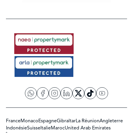
France
Monaco
Espagne
Gibraltar
La Réunion
Angleterre
Indonésie
Suisse
Italie
Maroc
United Arab Emirates