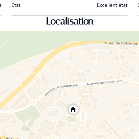
orian. Ensuite, une passerelle en verre de 10 m de long mène à
e
État
Excellent état
n mur doté d'un ensemble de miroirs de style Mondrian. 3*3 J
Localisation
gaz avec télécommande dans un meuble sur mesure avec de n
d. La télévision avec le support Future Automation est cachée
 chambres, une salle de bain et un salon avec un accès direct
e de fête avec des lumières colorées au plafond. Buanderie av
derie avec double chaudière.
uleuse avec un jardin bien établi avec piscine et un grand porc
éclairage, stores, climatisation et chauffage par le sol dans 
revêtement intérieur et extérieur de Basaltita italienne. Câbla
hnique dans toute la maison par la prestigieuse entreprise ita