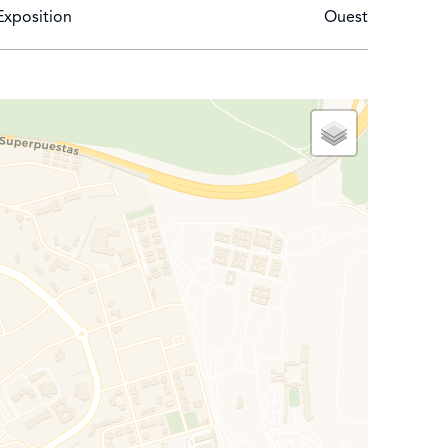
 la spacieuse suite ouverte de 120 m de long, ainsi
Exposition
Ouest
acuzzi par TEUCO. Salle de douche de 3,8m².
ombreux placards dissimulés dans le même
 dans le plafond. Au fond de la pièce se trouverait
 à la cour anglaise de 30m de long avec une rangée
ec évier de 22 m², débarras de 32 m², pièce du
he avec télévision également caché dans le toit.
toute la maison.
ge réseau de catégorie 8. 3 supports TV 50" intégrés
lienne Viabizzuno.