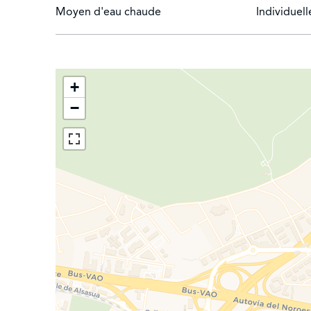
bains avec des parois en verre et des meubles en c
Moyen d'eau chaude
Individuell
qu'à un double dressing de 22 m², dissimulé par u
La chambre à coucher dispose d'une cheminée à 
Mondrian que le dressing avec une coiffeuse au fon
+
le deuxième escalier reliant les 3 étages.
−
SOUS-SOL : une zone de service pratique avec deux
de cyprès, Garage pour 6 voitures aménagé en sall
jardinier utilisée comme deuxième débarras. Buan
Il convient de noter qu'il s'agit d'une parcelle fab
Domotique avec système KNX intégré avec sécurité, 
Éclairage et stores de Berker. Pierre naturelle en 
dans les plafonds Future Automation. Éclairage tec