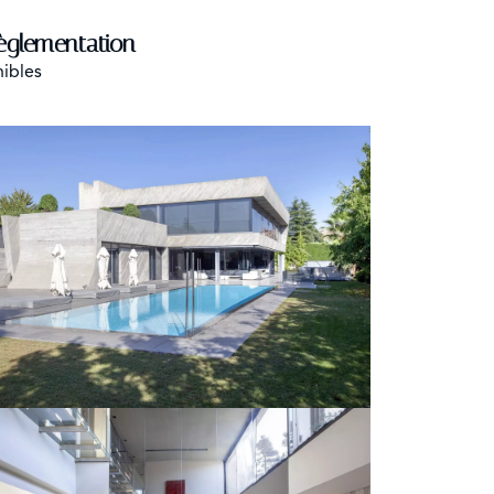
èglementation
nibles