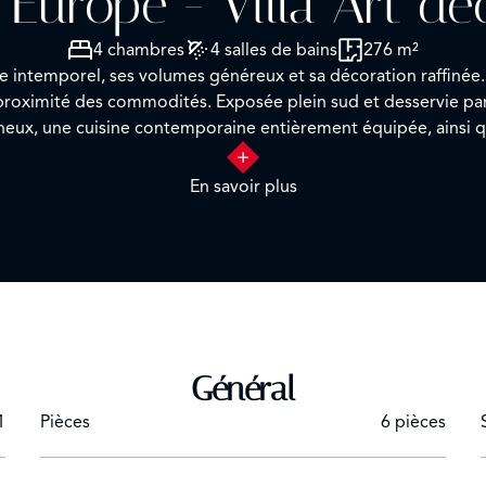
 Europe - Villa Art dé
4 chambres
4 salles de bains
276 m²
e intemporel, ses volumes généreux et sa décoration raffinée. 
 proximité des commodités. Exposée plein sud et desservie par
ux, une cuisine contemporaine entièrement équipée, ainsi que
n et une buanderie complètent ce bien. À l’extérieur, un jardi
diterranéen en plein centre-ville. Honoraires à la charge de l
En savoir plus
Général
1
Pièces
6 pièces