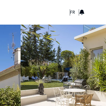
GBP
FR