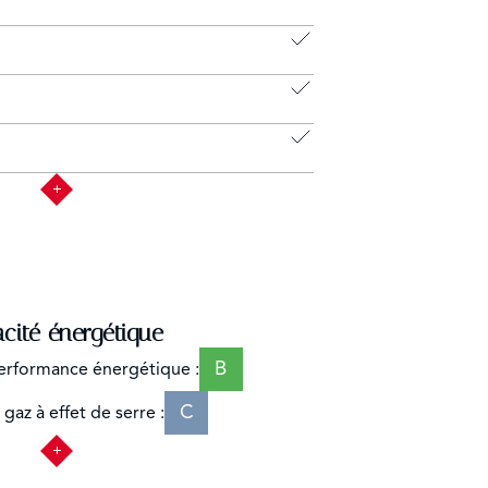
acité énergétique
B
erformance énergétique :
C
gaz à effet de serre :