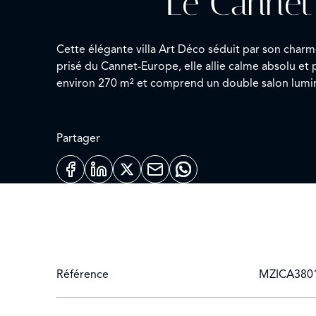
Le Cannet
Cette élégante villa Art Déco séduit par son charm
prisé du Cannet-Europe, elle allie calme absolu et
environ 270 m² et comprend un double salon lumine
de bains privatives. Un spa maçonné à double bassi
récemment créée, idéale pour profiter du climat mé
Partager
Référence
MZICA380