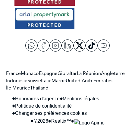
France
Monaco
Espagne
Gibraltar
La Réunion
Angleterre
Indonésie
Suisse
Italie
Maroc
United Arab Emirates
Île Maurice
Thailand
Honoraires d'agence
Mentions légales
Politique de confidentialité
Changer ses préférences cookies
©2026
Realtix™