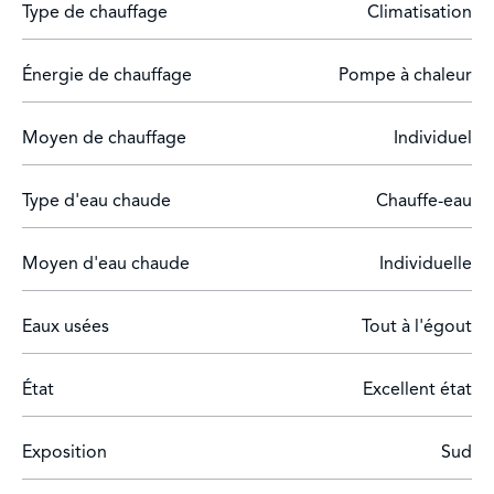
Type de chauffage
Climatisation
convivialité. Plusieurs terrasses aux expositions variées,
un terrain de pétanque ainsi qu'une grande piscine
chauffée de 10 x 5 mètres permettent de profiter
Énergie de chauffage
Pompe à chaleur
pleinement de la douceur de vivre provençale. Une
belle opportunité au pied de Gordes, idéale aussi bien
Moyen de chauffage
Individuel
pour une résidence principale que pour une maison de
vacances dans l'un des secteurs les plus recherchés de
Provence.
Type d'eau chaude
Chauffe-eau
Moyen d'eau chaude
Individuelle
Eaux usées
Tout à l'égout
État
Excellent état
Exposition
Sud