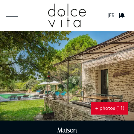
GBP
FR
+ photos (11)
Maison