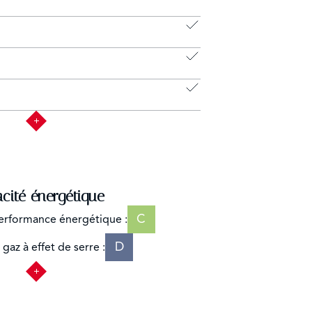
acité énergétique
C
erformance énergétique :
D
gaz à effet de serre :