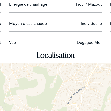
i que trois garages viennent compléter cette propriété d'exc
l
Énergie de chauffage
Fioul / Mazout
e
Moyen d'eau chaude
Individuelle
t
Vue
Dégagée Mer
Localisation