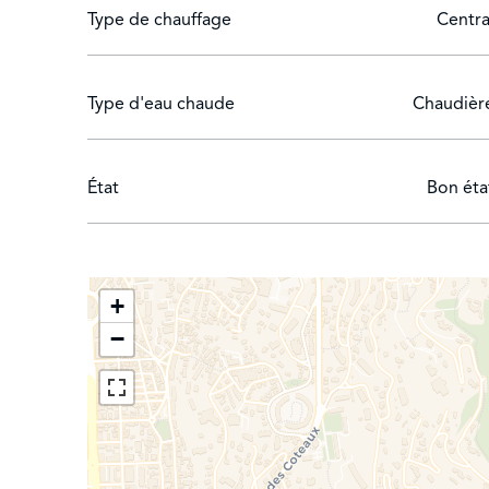
Une maison de gardien, un studio indépendant ains
Type de chauffage
Centra
Type d'eau chaude
Chaudièr
État
Bon éta
+
−