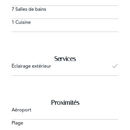
ceux qui recherchent un séjour confortable et facile, où
tout est accessible à pied ou en voiture.
7 Salles de bains
1 Cuisine
Services
Éclairage extérieur
Proximités
Aéroport
Plage