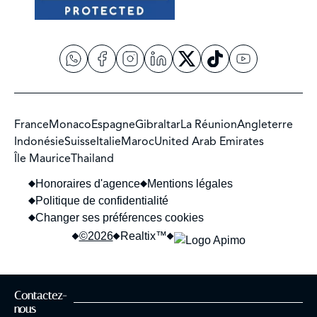
France
Monaco
Espagne
Gibraltar
La Réunion
Angleterre
Indonésie
Suisse
Italie
Maroc
United Arab Emirates
Île Maurice
Thailand
Honoraires d'agence
Mentions légales
Politique de confidentialité
Changer ses préférences cookies
©2026
Realtix™
Contactez-
confidentialité
Ce site est protégé par reCAPTCHA et les règles de
et les
nous