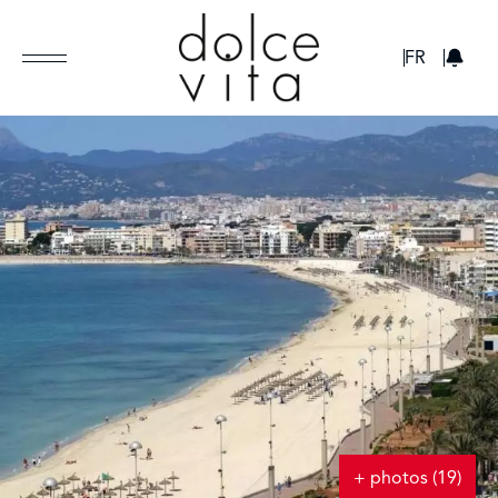
GBP
FR
+ photos (19)