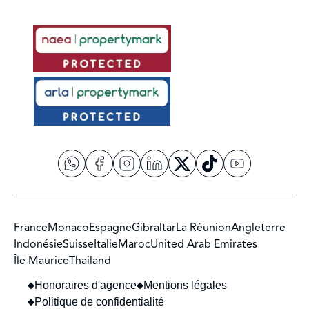
France
Monaco
Espagne
Gibraltar
La Réunion
Angleterre
Indonésie
Suisse
Italie
Maroc
United Arab Emirates
Île Maurice
Thailand
Honoraires d'agence
Mentions légales
Politique de confidentialité