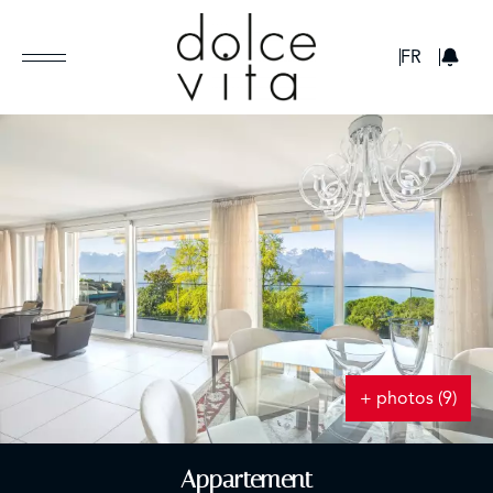
GBP
FR
+ photos (9)
Appartement