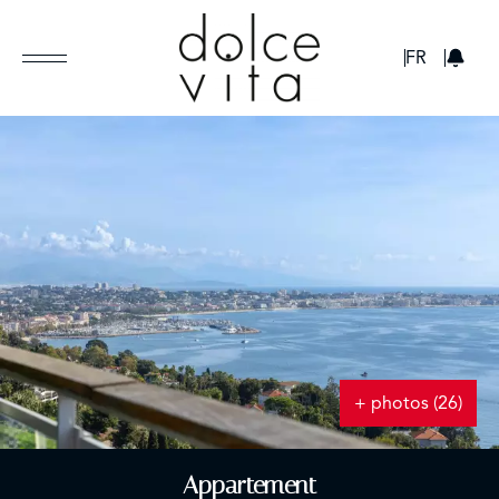
GBP
FR
+ photos (26)
Appartement