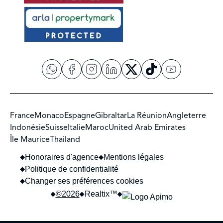
France
Monaco
Espagne
Gibraltar
La Réunion
Angleterre
Indonésie
Suisse
Italie
Maroc
United Arab Emirates
Île Maurice
Thailand
Honoraires d'agence
Mentions légales
Politique de confidentialité
Changer ses préférences cookies
©2026
Realtix™