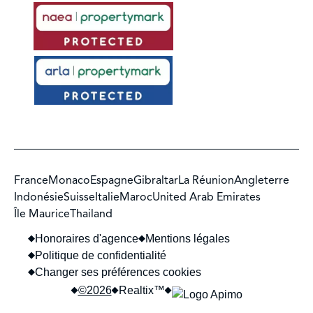
France
Monaco
Espagne
Gibraltar
La Réunion
Angleterre
Indonésie
Suisse
Italie
Maroc
United Arab Emirates
Île Maurice
Thailand
Honoraires d'agence
Mentions légales
Politique de confidentialité
Changer ses préférences cookies
©2026
Realtix™