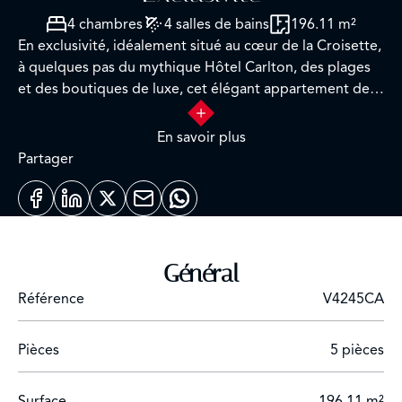
4 chambres
4 salles de bains
196.11 m²
En exclusivité, idéalement situé au cœur de la Croisette,
à quelques pas du mythique Hôtel Carlton, des plages
et des boutiques de luxe, cet élégant appartement de
196 m² séduit par sa terrasse de 42 m² offrant une vue
spectaculaire sur la mer.
En savoir plus
Partager
Entièrement rénové avec des matériaux haut de
gamme, il se distingue par ses volumes généreux, sa
grande hauteur sous plafond et une luminosité
exceptionnelle.
Général
Il comprend une vaste entrée, un salon, une salle à
Référence
V4245CA
manger, une cuisine entièrement équipée, quatre
chambres avec salles d’eau attenantes, des toilettes
invités, un bureau, une buanderie, ainsi qu’un dressing
Pièces
5 pièces
de plus de 20 m².
Surface
196.11 m²