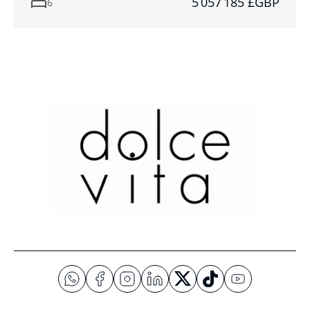
5 057 185 £GBP
6