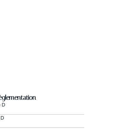
èglementation
e
D
s
D