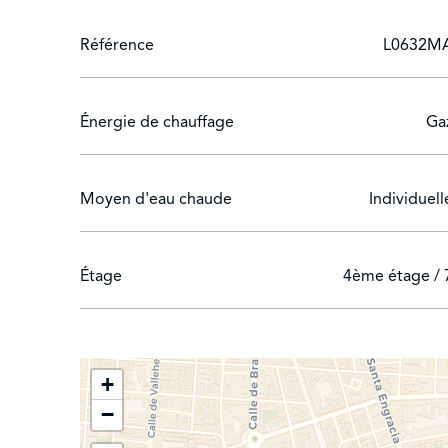
La chambre principale est également extérieure et 
plus des chambres d'enfants comme le montrent les
Référence
L0632M
mètre.
Pour plus de confort, elle est équipée d'une climat
Énergie de chauffage
Ga
Moyen d'eau chaude
Individuell
Étage
4ème étage / 
+
−