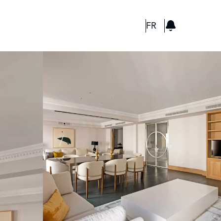
GBP
FR