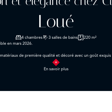
on et élégance chez C
Loué
4 chambres
3 salles de bains
220 m²
ible en mars 2026.
tériaux de première qualité et décoré avec un goût exquis p
r de Salamanque, sa distribution a été parfaitement étudiée p
En savoir plus
ionnel et l'esthétique dans une atmosphère chaleureuse et joye
'entrée avec une toilette d'invité qui mène à l'impressionnant 
.
 de service (chambre avec salle de bain attenante).