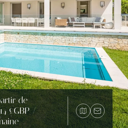
artir de
714 £GBP /
maine