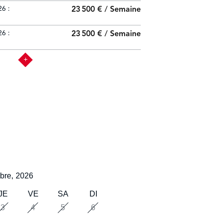
6 :
23 500 € / Semaine
6 :
23 500 € / Semaine
bre,
2026
JE
VE
SA
DI
3
4
5
6