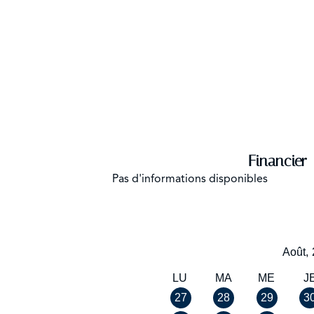
Financier
Pas d'informations disponibles
Août,
LU
MA
ME
J
27
28
29
3