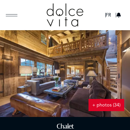
GBP
FR
+ photos (34)
Chalet