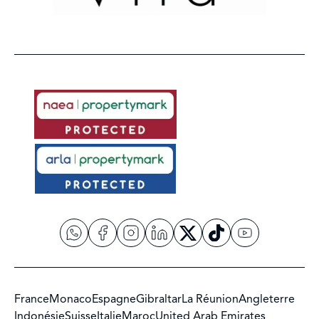
France
Monaco
Espagne
Gibraltar
La Réunion
Angleterre
Indonésie
Suisse
Italie
Maroc
United Arab Emirates