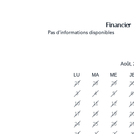
Financier
Pas d'informations disponibles
Août,
LU
MA
ME
J
27
28
29
3
3
4
5
6
10
11
12
1
17
18
19
2
24
25
26
2