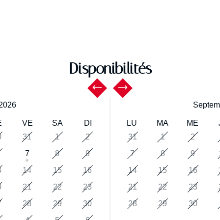
Disponibilités
2026
Septem
E
VE
SA
DI
LU
MA
ME
0
31
1
2
31
1
2
7
8
9
7
8
9
3
14
15
16
14
15
16
0
21
22
23
21
22
23
7
28
29
30
28
29
30