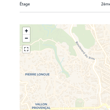
Étage
2èm
+
−