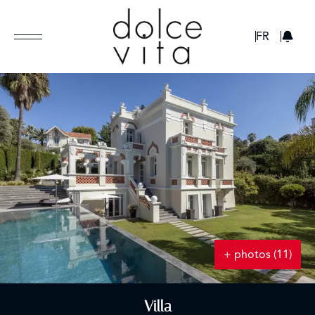
GBP
FR
+ photos (11)
Villa