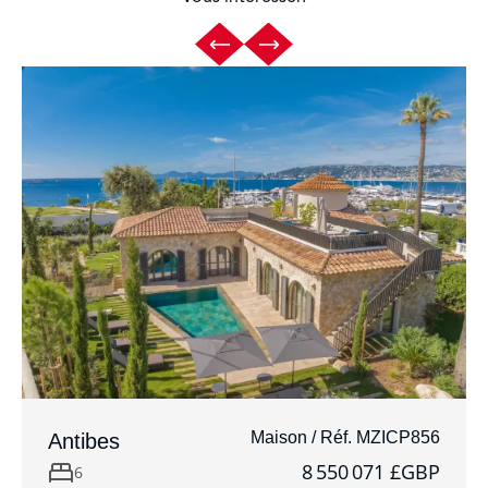
Maison / Réf. MZICP856
Antibes
8 550 071 £GBP
6