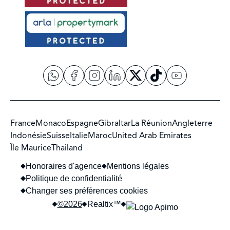
France
Monaco
Espagne
Gibraltar
La Réunion
Angleterre
Indonésie
Suisse
Italie
Maroc
United Arab Emirates
Île Maurice
Thailand
Honoraires d'agence
Mentions légales
Politique de confidentialité
Changer ses préférences cookies
©2026
Realtix™