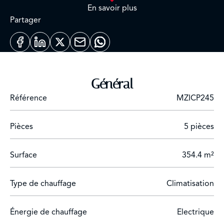
de gamme. La villa offre deux salons, un bureau, une
En savoir plus
salle à manger, une cuisine high tech, une buanderie,
Partager
une suite de maître avec sa chambre, salon, dressing et
salle de bain, et 3 chambres d'amis.
Général
Référence
MZICP245
Pièces
5 pièces
Surface
354.4 m²
Type de chauffage
Climatisation
Énergie de chauffage
Electrique