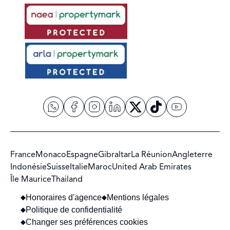
France
Monaco
Espagne
Gibraltar
La Réunion
Angleterre
Indonésie
Suisse
Italie
Maroc
United Arab Emirates
Île Maurice
Thailand
Honoraires d'agence
Mentions légales
Politique de confidentialité
Changer ses préférences cookies