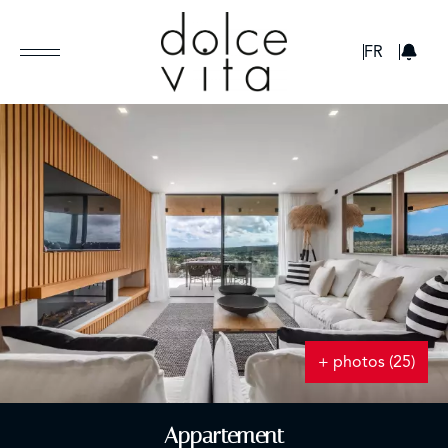
GBP
FR
+ photos (25)
Appartement