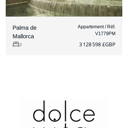
Appartement / Réf.
Palma de
V1779PM
Mallorca
3 128 598 £GBP
3