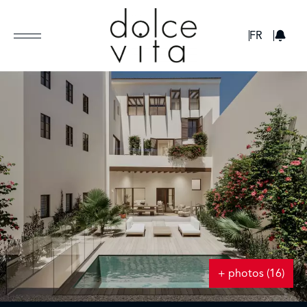
GBP
FR
+ photos (16)