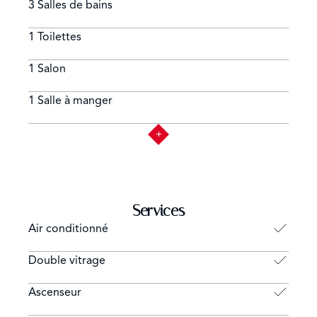
3 Salles de bains
scène gastronomique dynamique qui allie tradition et
innovation. Avec son charme intemporel et son
1 Toilettes
atmosphère distinguée, le Barrio de Salamanca est un
lieu où l'histoire rencontre la modernité, créant un
1 Salon
cadre unique au cœur de Madrid.
1 Salle à manger
Services
Air conditionné
Double vitrage
Ascenseur