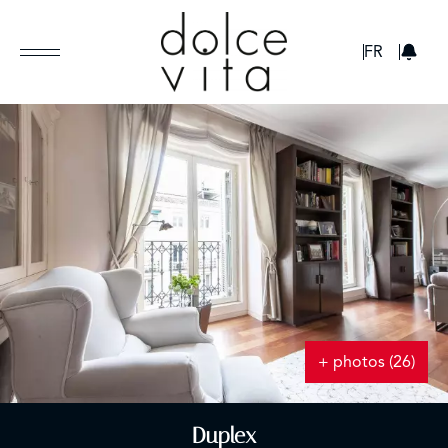
GBP
FR
+ photos (26)
Duplex