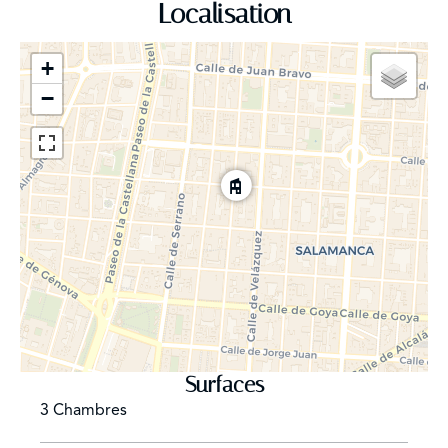
Localisation
Le prix comprend un grand garage avec accès direct. La
propriété est équipée d'un téléphone d'entrée, d'une
+
porte de sécurité, de caméras et d'une alarme.
−
En résumé, une propriété magnifique et exclusive, qui
combine le classicisme extérieur d'un bâtiment des
années 30 avec la modernité intérieure d'un bâtiment
de 2003 pour le confort et la sécurité de ses habitants,
au cœur de Recoletos.
Le quartier de Salamanca à Madrid est synonyme
d'élégance et de sophistication. Situé au cœur de la
capitale espagnole, ce quartier est célèbre pour ses
rues bordées d'arbres, son architecture majestueuse et
Surfaces
ses boutiques de luxe. Outre son atmosphère
cosmopolite, le quartier abrite une grande richesse
3 Chambres
culturelle, avec des galeries d'art, des musées et une