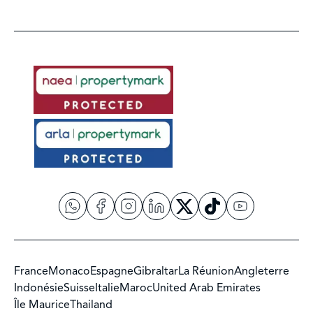
France
Monaco
Espagne
Gibraltar
La Réunion
Angleterre
Indonésie
Suisse
Italie
Maroc
United Arab Emirates
Île Maurice
Thailand