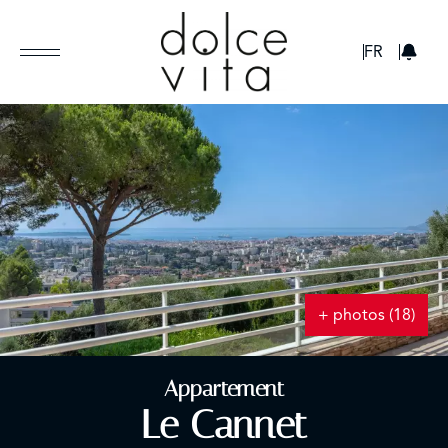
GBP
FR
+ photos (18)
Appartement
Le Cannet