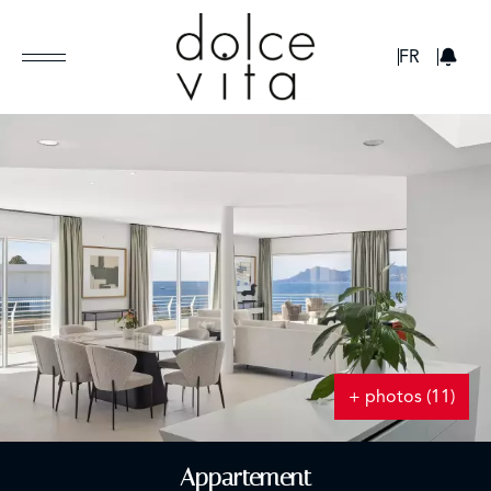
GBP
FR
+ photos (11)
Appartement