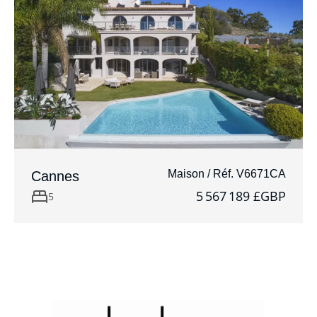
Maison / Réf. V6671CA
Cannes
5 567 189 £GBP
5