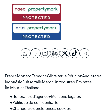
France
Monaco
Espagne
Gibraltar
La Réunion
Angleterre
Indonésie
Suisse
Italie
Maroc
United Arab Emirates
Île Maurice
Thailand
Honoraires d'agence
Mentions légales
Politique de confidentialité
Changer ses préférences cookies