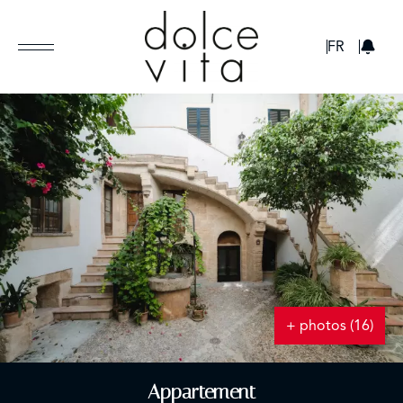
GBP
FR
+ photos (16)
Appartement