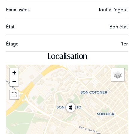
Born, l'Avenida de Jaume III, le Passeig de la Rambla, La
Eaux usées
Tout à l'égout
Llonja et certains des
État
Bon état
Étage
1er
Localisation
+
−