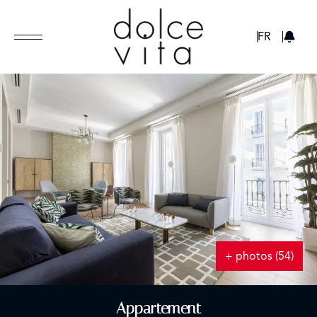
GBP
FR
+ photos (54)
Appartement