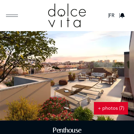
GBP
FR
+ photos (7)
Penthouse