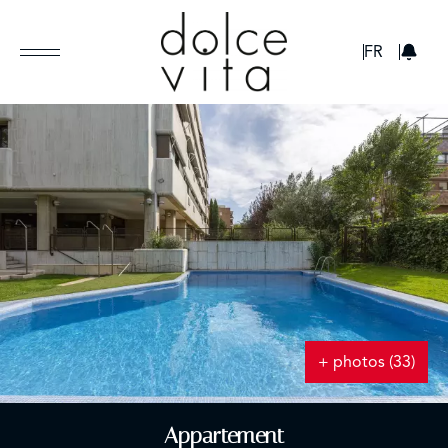
GBP
FR
+ photos (33)
Appartement