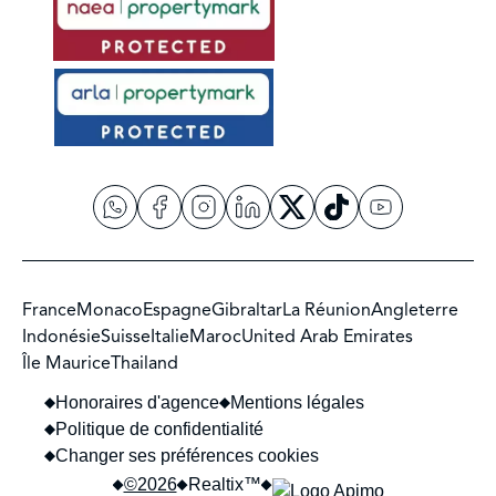
France
Monaco
Espagne
Gibraltar
La Réunion
Angleterre
Indonésie
Suisse
Italie
Maroc
United Arab Emirates
Île Maurice
Thailand
Honoraires d'agence
Mentions légales
Politique de confidentialité
Changer ses préférences cookies
©2026
Realtix™