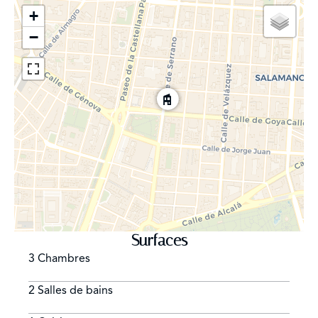
emblématique et représentatif de la ville. Dans ce
+
quartier, on trouve encore quelques hôtels particuliers
du XIXe siècle. La Calle Serrano n'est pas seulement
−
connue pour être l'endroit où se trouvent les boutiques
les plus exclusives, mais aussi pour le grand nombre
d'habitations et de bureaux qui s'y trouvent. Dans la rue
Jorge Juan se trouve le Callejón de Puigcerdá, l'un des
quartiers où l'on trouve des restaurants de qualité.
Cette enclave qui s'étend jusqu'au Príncipe de Vergara
est actuellement la zone la plus recherchée pour la
recherche immobilière, en raison de sa tranquillité et de
son exclusivité. C'est un endroit idéal pour se
promener, faire du shopping dans les boutiques les plus
exclusives ou manger dans un bon restaurant. Il est sans
Surfaces
aucun doute considéré comme le meilleur quartier
résidentiel de Madrid.
3 Chambres
2 Salles de bains