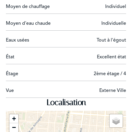
Moyen de chauffage
Individuel
Le quartier de Salamanque est traditionnellement
considéré comme un quartier de grande classe et le
Moyen d'eau chaude
Individuelle
plus demandé par les locaux ou les visiteurs de longue
durée, sans être un quartier typiquement touristique
comme le centre historique. Il est sans aucun doute
Eaux usées
Tout à l'égout
connu pour être le meilleur quartier résidentiel de
Madrid.
État
Excellent état
Étage
2ème étage / 4
Vue
Externe Ville
Localisation
+
−