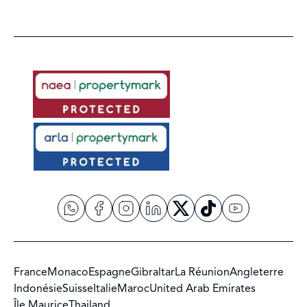
France
Monaco
Espagne
Gibraltar
La Réunion
Angleterre
Indonésie
Suisse
Italie
Maroc
United Arab Emirates
Île Maurice
Thailand