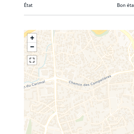
Piscine pouvant être chauffée (11 m x 5 m)
État
Bon éta
Pool-house avec salle à manger d'été, barbecue et
Garage
Equipement : Accès internet avec WI-FI - Satellite
+
−