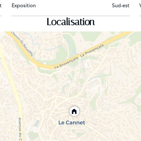
t
Exposition
Sud-est
 bar
Localisation
 dans salon et chambre de Maître - Système d'alarme