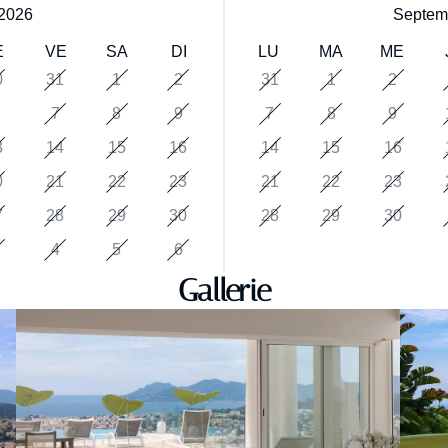
2026
Septem
E
VE
SA
DI
LU
MA
ME
0
31
1
2
31
1
2
7
8
9
7
8
9
3
14
15
16
14
15
16
0
21
22
23
21
22
23
7
28
29
30
28
29
30
4
5
6
Gallerie