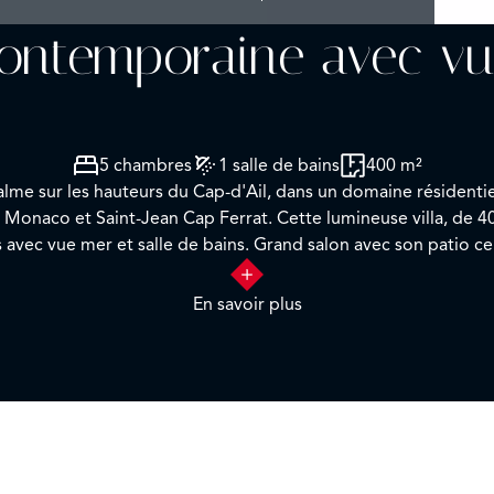
 contemporaine avec v
5 chambres
1 salle de bains
400 m²
calme sur les hauteurs du Cap-d'Ail, dans un domaine résident
 Monaco et Saint-Jean Cap Ferrat. Cette lumineuse villa, de 40
arium, salle à manger, cuisine équipée, cellier, buanderie. Cha
 10.000m2 de jardins en terrasses. Petite piscine, parking pou
En savoir plus