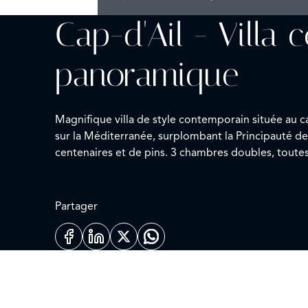
Cap-d'Ail - Villa
panoramique
Magnifique villa de style contemporain située au 
sur la Méditerranée, surplombant la Principauté de
centenaires et de pins. 3 chambres doubles, toutes avec vue mer et salle de bains. Grand salon avec son patio central et sa cheminée, donnant sur une terrasse de
plain pied face à la mer, mezzanine + terrasse-sol
doubles supplémentaires, zone BBQ et four à pizza.
Partager
N° de télédéclarant : 06032039294HT