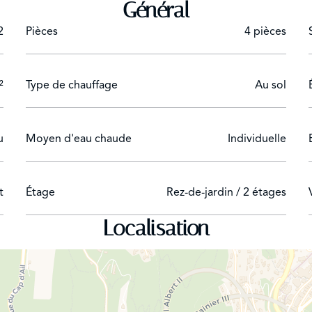
Général
2
Pièces
4 pièces
²
Type de chauffage
Au sol
u
Moyen d'eau chaude
Individuelle
t
Étage
Rez-de-jardin / 2 étages
Localisation