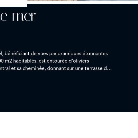
ue mer
iel, bénéficiant de vues panoramiques étonnantes
0 m2 habitables, est entourée d'oliviers
rmant studio sur 2 niveaux proposant 2 chambres
r 10 voitures.