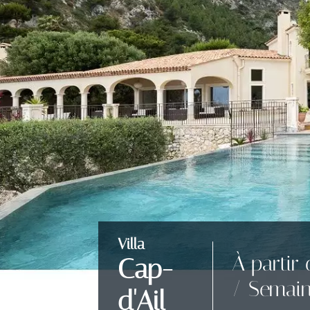
Villa
À partir
Cap-
/ Semai
d'Ail