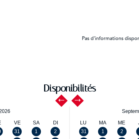
Pas d'informations dispo
Disponibilités
2026
Septem
E
VE
SA
DI
LU
MA
ME
0
31
1
2
31
1
2