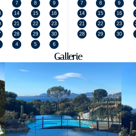
7
8
9
7
8
9
3
14
15
16
14
15
16
0
21
22
23
21
22
23
7
28
29
30
28
29
30
4
5
6
Gallerie