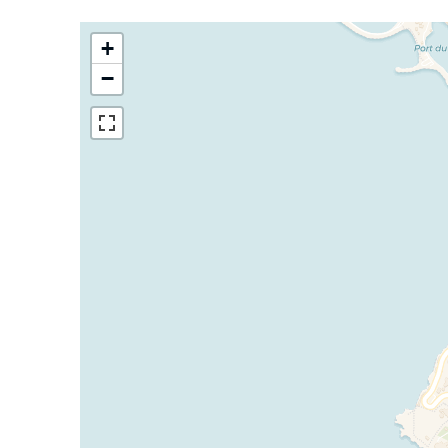
Avec accès indépendant :
une chambre d’invités avec sa salle d’eau / WC
+
une chambre pour le personnel avec kitchenette et
−
Superbes terrasses aménagées avec salons et salle
Pool-house équipé, cuisine extérieure, BBQ profe
Magnifique piscine pouvant être chauffée avec tob
Terrain de pétanque
Magnifiques panoramas sur la baie depuis la tour at
Parking