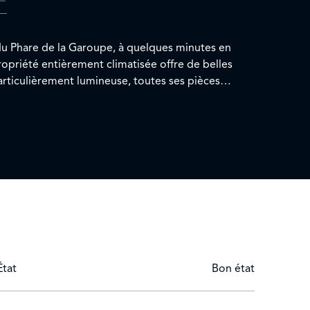
E
 du Phare de la Garoupe, à quelques minutes en
ropriété entièrement climatisée offre de belles
Particulièrement lumineuse, toutes ses pièces
andes baies vitrées sur les terrasses
État
Bon état