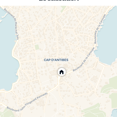
 salle d'eau / WC
s à manger d'été
ssionnel
oggan, jacuzzi
tenante à la villa