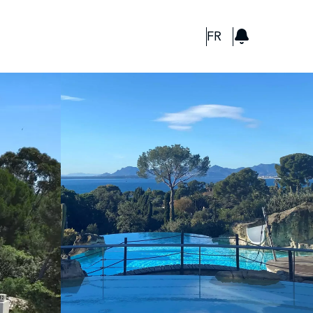
GBP
FR