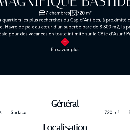
MAGNIFIQUE BASTID
7 chambres
720 m²
 quartiers les plus recherchés du Cap d’Antibes, à proximité
lice. Havre de paix au cœur d’un superbe parc de 8 800 m2, la p
éale pour des vacances en toute intimité sur la Côte d’Azur ! 
En savoir plus
n grand salon et un espace salle à manger s’ouvrant par de gr
e de bains ensuite / WC
e de douches ensuite / WC
Général
lle de bains ensuite / WC
A
Surface
720 m²
Localisation