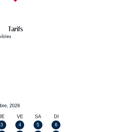
Tarifs
nibles
bre,
2026
JE
VE
SA
DI
3
4
5
6