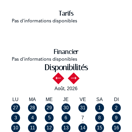
Tarifs
Pas d'informations disponibles
Financier
Pas d'informations disponibles
Disponibilités
Août,
2026
LU
MA
ME
JE
VE
SA
DI
27
28
29
30
31
1
2
3
4
5
6
7
8
9
10
11
12
13
14
15
16