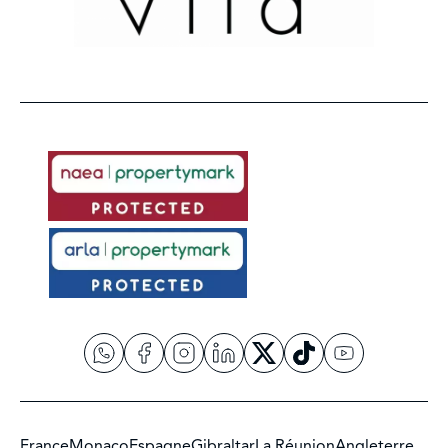
France
Monaco
Espagne
Gibraltar
La Réunion
Angleterre