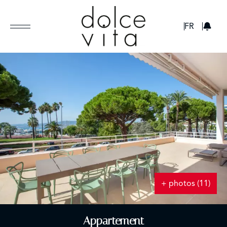
GBP
FR
+ photos (11)
Appartement