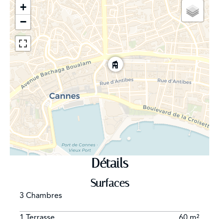
+
Parking (1 voiture)
Equipement : connexion internet – système d’alarme
−
Détails
Surfaces
3 Chambres
1 Terrasse
60 m²