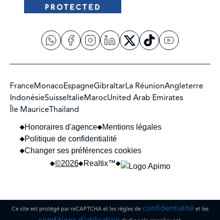
France
Monaco
Espagne
Gibraltar
La Réunion
Angleterre
Indonésie
Suisse
Italie
Maroc
United Arab Emirates
Île Maurice
Thailand
Honoraires d'agence
Mentions légales
Politique de confidentialité
Changer ses préférences cookies
©2026
Realtix™
confidentialité
Ce site est protégé par reCAPTCHA et les règles de
et les