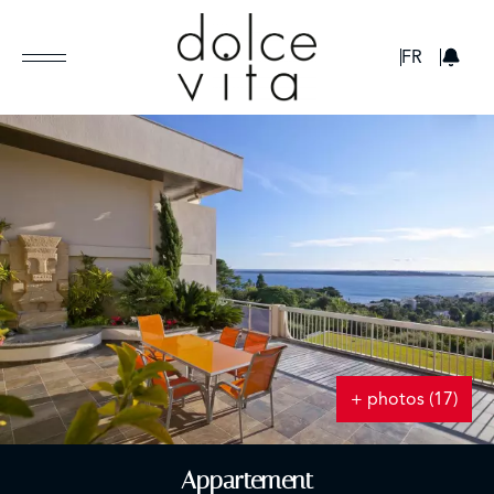
GBP
FR
+ photos (17)
Appartement