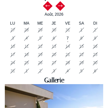
Août,
2026
LU
MA
ME
JE
VE
SA
DI
27
28
29
30
31
1
2
3
4
5
6
7
8
9
10
11
12
13
14
15
16
17
18
19
20
21
22
23
24
25
26
27
28
29
30
31
1
2
3
4
5
6
Gallerie