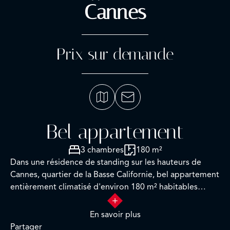
Cannes
Prix sur demande
Bel appartement
3 chambres
180 m²
Dans une résidence de standing sur les hauteurs de
Cannes, quartier de la Basse Californie, bel appartement
entièrement climatisé d'environ 180 m² habitables
jouissant d'une terrasse exceptionnelle de 80 m² et
d'une splendide vue sur la mer, les Iles de Lérins et la
En savoir plus
baie de Cannes.
Partager