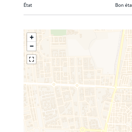
État
Bon éta
+
−