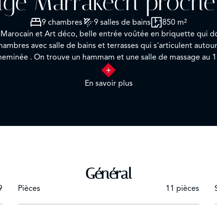
tige Marrakech proche 
9 chambres
9 salles de bains
850 m²
 Marocain et Art déco, belle entrée voûtée en briquette qui do
chambres et une suite parentale avec terrasse et cheminée . On trouve un hammam et une salle de mas
En savoir plus
Général
9
Pièces
11 pièces