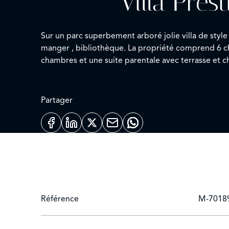
Villa Pres
Sur un parc superbement arboré jolie villa de style
manger , bibliothèque. La propriété comprend 6 chambres avec salle de bains et terrasses qui s'articulent autour de patios et de fontaines . Deux autres belles
Partager
Référence
M-7018