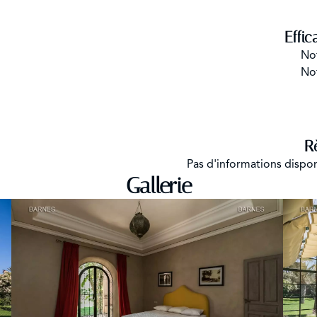
Effic
No
No
R
Pas d'informations dispo
Gallerie