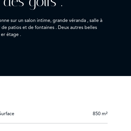
des golfs .
nne sur un salon intime, grande véranda , salle à
sage au 1 er étage .
Surface
850 m²