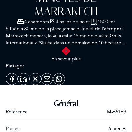
MARRAKECH
4 chambres
4 salles de bains
1500 m²
Située à 30 mn de la place jemaa el fna et de l'aéroport
Marrakech menara, la villa est à 15 mn de quatre Golfs
internationaux. Située dans un domaine de 10 hectares
la propriété est clôture et arboré par des
palmiers,orangers, oliviers et de nombreuses essences
En savoir plus
de marrakech. son jardin s'étend sur 3.5 hectares dont 1
Partager
hectare est dédié a la culture bio et aux animaux. la
surface habitable de cett demeure est 1500 m², dont: 4
suites avec salle de bain dont 1 avec piscine privée.
salon marocain ,salon francais, salle à manger design,
cuisine entierment equipée. 2 chambres personnel avec
Général
un salon. 1 buanderie. 1 maison de gardien 1 garage en
Référence
M-66169
sous-sol de 200m2 avec atelier. 3 piscines dont 1 de 50
métres .
Pièces
6 pièces