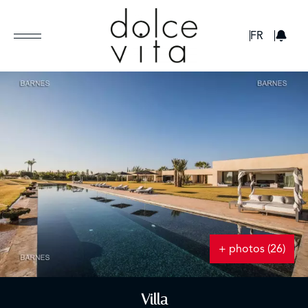
GBP
FR
+ photos (26)
Villa