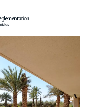
èglementation
nibles