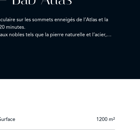
ulaire sur les sommets enneigés de l’Atlas et la
 20 minutes.
x nobles tels que la pierre naturelle et l’acier,
n et salle à manger dotés d’une cheminée, un salon
salon privé, dressing et salle de bains.
lon extérieur ouvert entouré de roses blanches et
marrakech
Surface
1200 m²