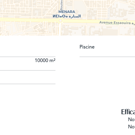
Piscine
10000 m²
Effic
No
No