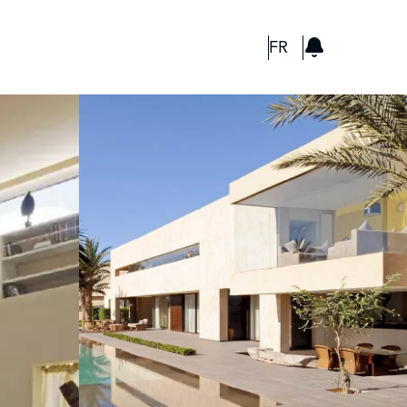
GBP
FR