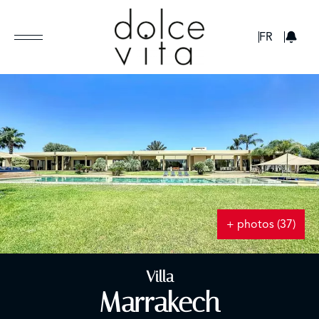
GBP
FR
+ photos (37)
Villa
Marrakech