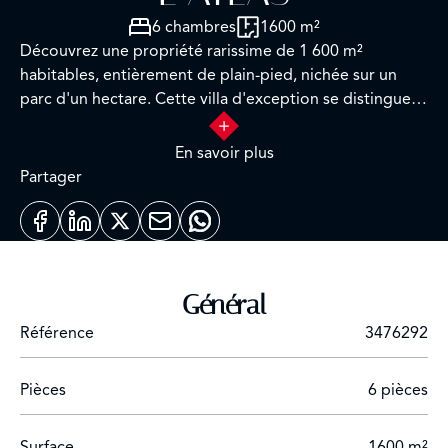
6 chambres
1600 m²
Découvrez une propriété rarissime de 1 600 m²
habitables, entièrement de plain-pied, nichée sur un
parc d'un hectare. Cette villa d'exception se distingue
par ses volumes magistraux, sa suite parentale
monumentale et ses 5 chambres d'invités. Avec sa vue
En savoir plus
imprenable sur l'Atlas et ses prestations de haute volée,
Partager
c'est une opportunité unique sur le marché
contemporain de Marrakech...
Général
Référence
3476292
Pièces
6 pièces
Surface
1600 m²