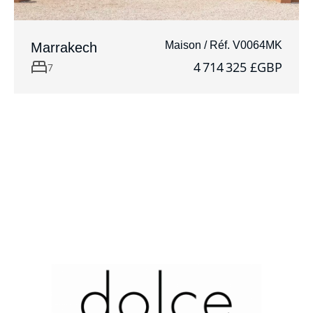
Maison / Réf. V0064MK
Marrakech
4 714 325 £GBP
7