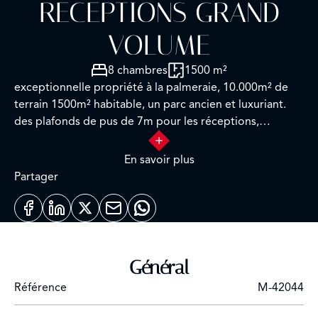
RECEPTIONS GRAND
VOLUME
8 chambres
1500 m²
exceptionnelle propriété à la palmeraie, 10.000m² de
terrain 1500m² habitable, un parc ancien et luxuriant.
des plafonds de pus de 7m pour les réceptions,
plusieurs réceptions, salle a manger avec cheminée
donnant sur un tres grande cuisine. marbre au sol et
En savoir plus
zeliige, toute la menuiserie en noyer magnifiquement
Partager
travaillé. chauffage central, climatisation gainable, salle
de hamam. toutes les suites sont aux dimensions
généreuses et aux salles de bains finement
travaillés.perrotta la grande palemraie
Général
Référence
M-42044