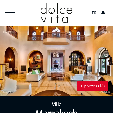
GBP
FR
+ photos (18)
Villa