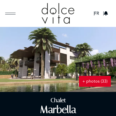
GBP
FR
+ photos (33)
Chalet
Marbella