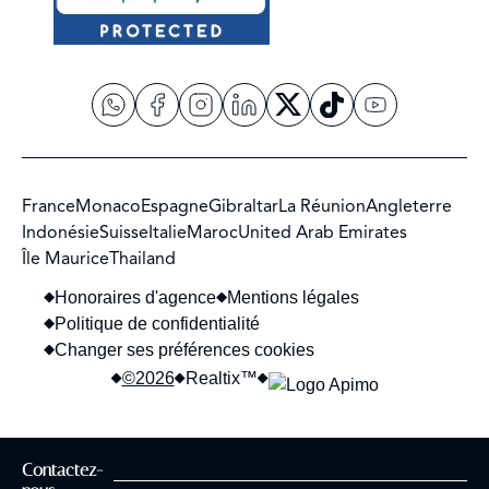
France
Monaco
Espagne
Gibraltar
La Réunion
Angleterre
Indonésie
Suisse
Italie
Maroc
United Arab Emirates
Île Maurice
Thailand
Honoraires d'agence
Mentions légales
Politique de confidentialité
Changer ses préférences cookies
©2026
Realtix™
Contactez-
confidentialité
Ce site est protégé par reCAPTCHA et les règles de
et les