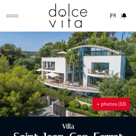
GBP
FR
+ photos (33)
Villa