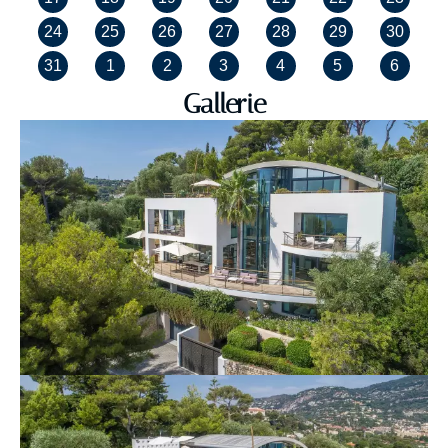
24
25
26
27
28
29
30
31
1
2
3
4
5
6
Gallerie