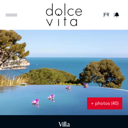
GBP
FR
+ photos (40)
Villa