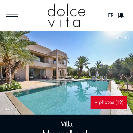
GBP
FR
+ photos (19)
Villa