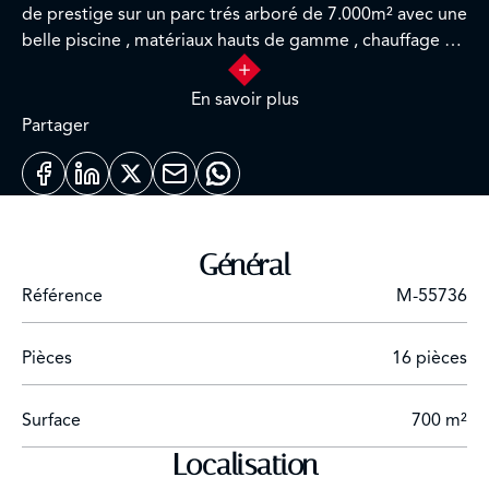
de prestige sur un parc trés arboré de 7.000m² avec une
belle piscine , matériaux hauts de gamme , chauffage et
climatisation , 5 belles suites dont 1 master , 1100m²
habitable. de nombreuses pièces de réception avec de
En savoir plus
trés grand volumes, le style est un mix entre le
Partager
contemporain et l'art déco.
Général
Référence
M-55736
Pièces
16 pièces
Surface
700 m²
Localisation