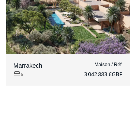
Maison / Réf.
Marrakech
3 042 883 £GBP
6